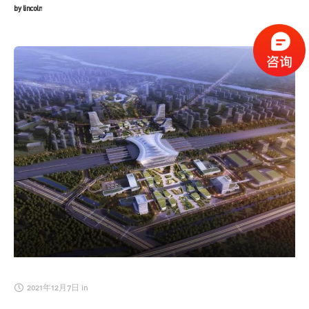
by
lincoln
2021年12月7日
in