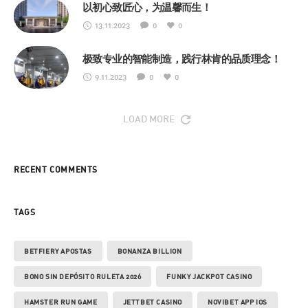
以初心致匠心，为温馨而生！
13.11.2023
0
0
极致专业的智能制造，践行林肯的品质理念！
9.11.2023
0
0
LOAD MORE
RECENT COMMENTS
TAGS
BETFIERY APOSTAS
BONANZA BILLION
BONO SIN DEPÓSITO RULETA 2026
FUNKY JACKPOT CASINO
HAMSTER RUN GAME
JETTBET CASINO
NOVIBET APP IOS