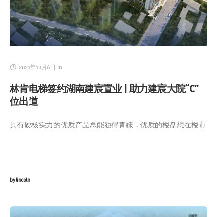
2021年10月6日
in
林肯电梯签约湖南建宸置业 | 助力建宸大院“C”
位出道
具有硬核实力的优质产品总能独得青睐，优质的楼盘想在楼市
by
lincoln