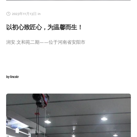
2023年11月13日
in
以初心致匠心，为温馨而生！
润安.文和苑二期——位于河南省安阳市
by
lincoln