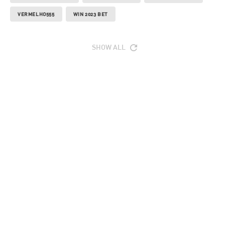
VERMELHO555
WIN 2023 BET
SHOW ALL
产品系列
乘客电梯
载货电梯
别墅电梯
自动扶梯
关于林肯
林肯简介
发展历程
林肯资质
林肯资讯