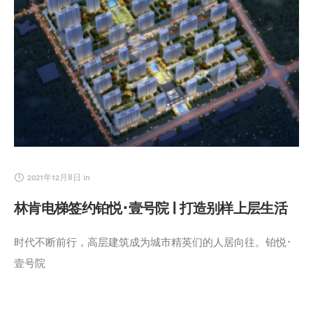
2021年12月8日
in
林肯电梯签约铂悦･壹号院 | 打造别样上层生活
时代不断前行，高层建筑成为城市精英们的人居向往。铂悦･
壹号院