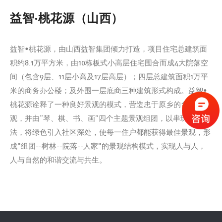
益智·桃花源（山西）
益智•桃花源，由山西益智集团倾力打造，项目住宅总建筑面
积约8.1万平方米，由10栋板式小高层住宅围合而成4大院落空
间（包含9层、11层小高及17层高层）；四层总建筑面积1万平
米的商务办公楼；及外围一层底商三种建筑形式构成。益智•
桃花源诠释了一种良好景观的模式，营造忠于原乡的台地景
观，并由“琴、棋、书、画”四个主题景观组团，以串珠式手
法，将绿色引入社区深处，使每一住户都能获得最佳景观，形
成"组团--树林--院落--人家"的景观结构模式，实现人与人，
人与自然的和谐交流与共生。