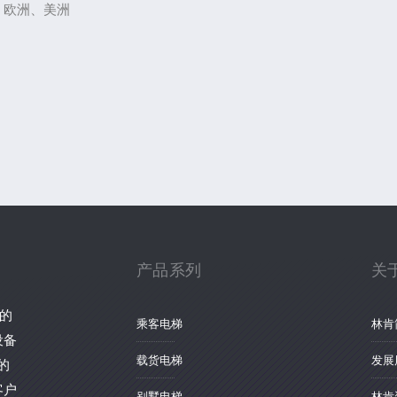
、欧洲、美洲
产品系列
关
的
乘客电梯
林肯
设备
载货电梯
发展
的
客户
别墅电梯
林肯